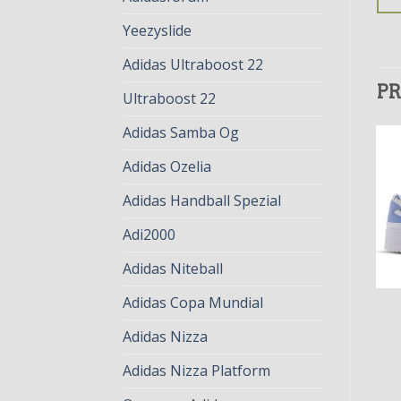
Yeezyslide
Adidas Ultraboost 22
PR
Ultraboost 22
Adidas Samba Og
Adidas Ozelia
Adidas Handball Spezial
Adi2000
Adidas Niteball
Adidas Copa Mundial
ADIDAS BOLD
ADIDAS BOLD
adidas bold
adidas bold
Adidas Nizza
€
79.00
€
61.00
€
78.00
€
60.00
Adidas Nizza Platform