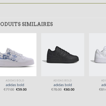
ODUITS SIMILAIRES
ADIDAS BOLD
ADIDAS BOLD
AD
adidas bold
adidas bold
ad
€
77.00
€
59.00
€
78.00
€
60.00
€
81.