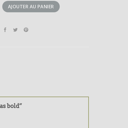
didas bold
AJOUTER AU PANIER
das bold”