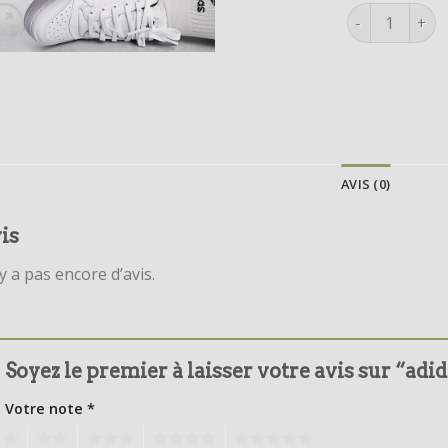
quantité de a
AVIS (0)
is
’y a pas encore d’avis.
Soyez le premier à laisser votre avis sur “adi
Votre note
*
1
2
3
4
5