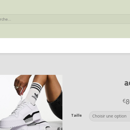
he
a
8
€
Taille