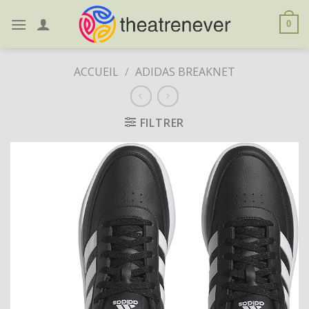
Skip
to
0
content
ACCUEIL
/
ADIDAS BREAKNET
FILTRER