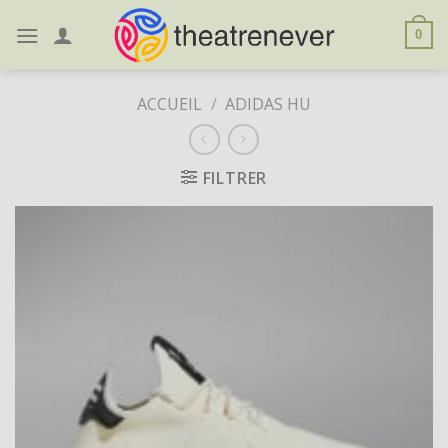
Skip
to
0
content
ACCUEIL
/
ADIDAS HU
FILTRER