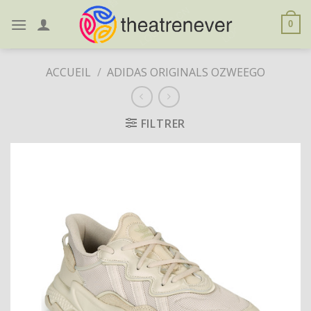
Skip
to
0
content
ACCUEIL
/
ADIDAS ORIGINALS OZWEEGO
FILTRER