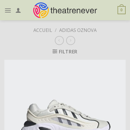
Skip
to
0
content
ACCUEIL
/
ADIDAS OZNOVA
FILTRER