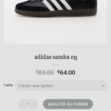
adidas samba og
83.00
64.00
€
€
Taille
quantité de adidas samba og
AJOUTER AU PANIER