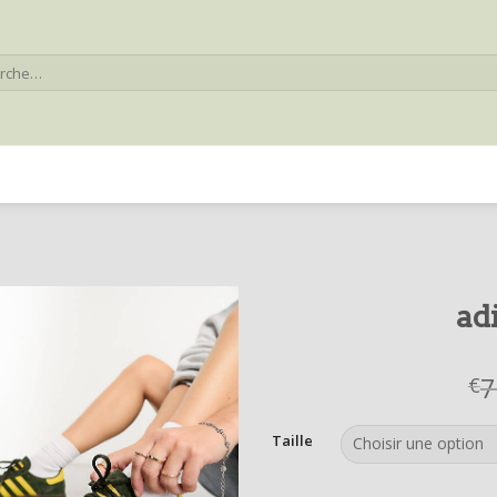
he
ad
7
€
Taille