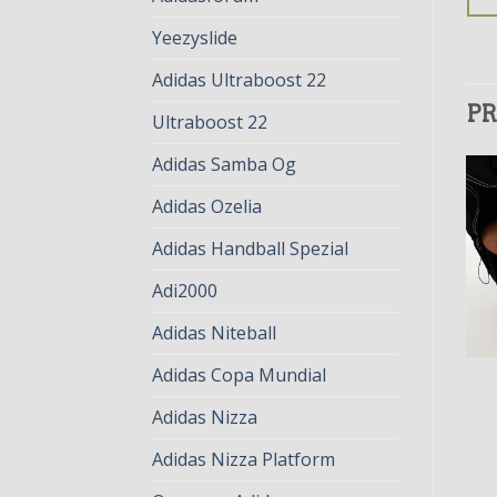
Yeezyslide
Adidas Ultraboost 22
PR
Ultraboost 22
Adidas Samba Og
Adidas Ozelia
Adidas Handball Spezial
Adi2000
Adidas Niteball
Adidas Copa Mundial
ADIDAS SPEZIAL
ADIDAS SPEZIAL
adidas spezial
adidas spezial
Adidas Nizza
€
77.00
€
59.00
€
79.00
€
61.00
Adidas Nizza Platform