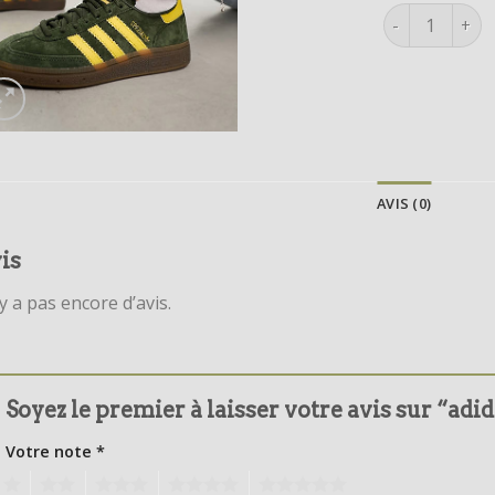
quantité de ad
AVIS (0)
is
’y a pas encore d’avis.
Soyez le premier à laisser votre avis sur “adi
Votre note
*
1
2
3
4
5