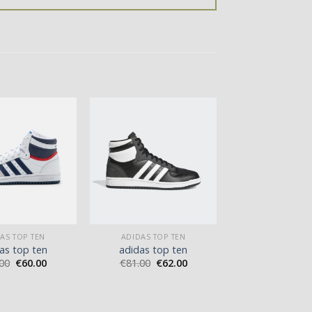
AS TOP TEN
ADIDAS TOP TEN
as top ten
adidas top ten
00
€
60.00
€
81.00
€
62.00