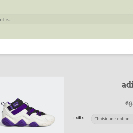
he
ad
8
€
Taille