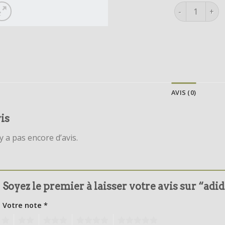
quantité de a
AVIS (0)
is
’y a pas encore d’avis.
Soyez le premier à laisser votre avis sur “adi
Votre note
*
1
2
3
4
5