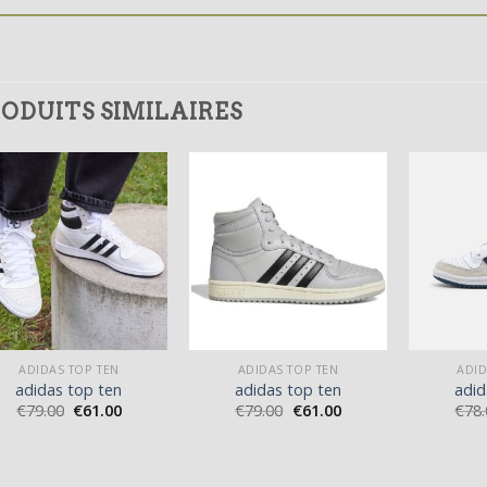
ODUITS SIMILAIRES
ADIDAS TOP TEN
ADIDAS TOP TEN
ADID
adidas top ten
adidas top ten
adid
€
79.00
€
61.00
€
79.00
€
61.00
€
78.