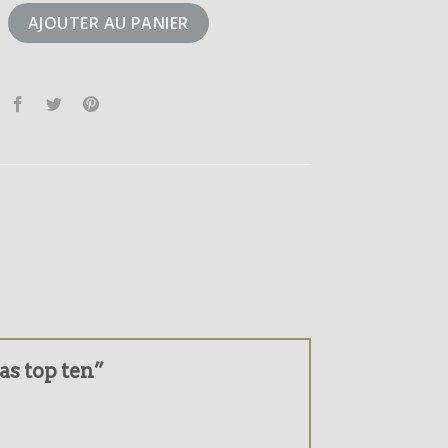
didas top ten
AJOUTER AU PANIER
das top ten”