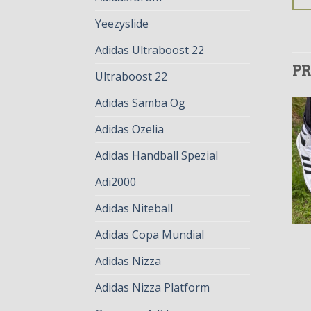
Yeezyslide
Adidas Ultraboost 22
PR
Ultraboost 22
Adidas Samba Og
Adidas Ozelia
Adidas Handball Spezial
Adi2000
Adidas Niteball
Adidas Copa Mundial
ADIDAS TOP TEN
ADIDAS TOP TEN
adidas top ten
adidas top ten
Adidas Nizza
€
82.00
€
63.00
€
81.00
€
62.00
Adidas Nizza Platform