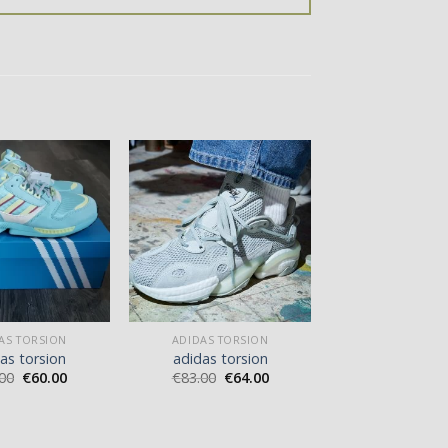
AS TORSION
ADIDAS TORSION
as torsion
adidas torsion
00
€
60.00
€
83.00
€
64.00