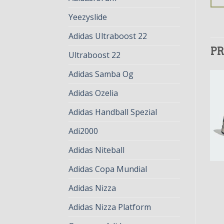
Yeezyslide
Adidas Ultraboost 22
PR
Ultraboost 22
Adidas Samba Og
Adidas Ozelia
Adidas Handball Spezial
Adi2000
Adidas Niteball
Adidas Copa Mundial
ADIDAS TORSION
ADIDAS TORSION
adidas torsion
adidas torsion
Adidas Nizza
€
81.00
€
62.00
€
79.00
€
61.00
Adidas Nizza Platform