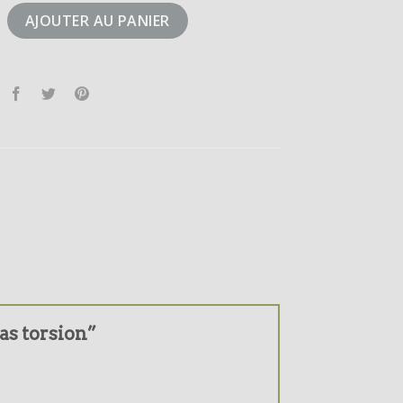
didas torsion
AJOUTER AU PANIER
das torsion”