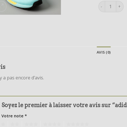
quantité de a
AVIS (0)
is
’y a pas encore d’avis.
Soyez le premier à laisser votre avis sur “adi
Votre note
*
1
2
3
4
5