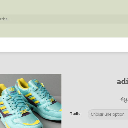
he
ad
8
€
Taille