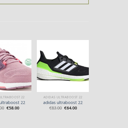
ULTRABOOST 22
ADIDAS ULTRABOOST 22
ultraboost 22
adidas ultraboost 22
00
€
58.00
€
83.00
€
64.00