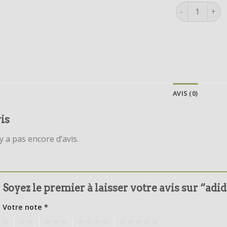
quantité de a
AVIS (0)
is
’y a pas encore d’avis.
Soyez le premier à laisser votre avis sur “adi
Votre note
*
1
2
3
4
5