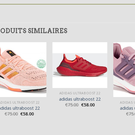
ODUITS SIMILAIRES
ADIDAS ULTRABOOST 22
adidas ultraboost 22
ADIDAS ULTRABOOST 22
ADIDAS 
€
75.00
€
58.00
adidas ultraboost 22
adidas 
€
75.00
€
58.00
€
75.