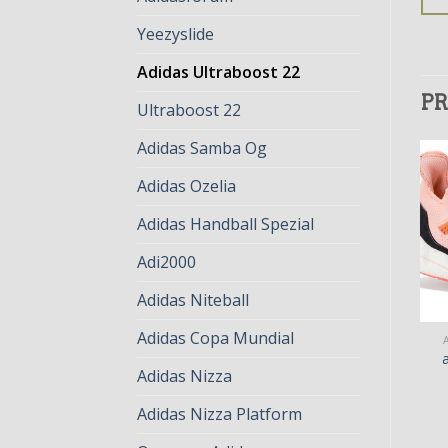
Yeezyslide
Adidas Ultraboost 22
PR
Ultraboost 22
Adidas Samba Og
Adidas Ozelia
Adidas Handball Spezial
Adi2000
Adidas Niteball
Adidas Copa Mundial
ADIDAS ULTRABOOST 22
ADIDAS ULTRABOOST 22
adidas ultraboost 22
adidas ultraboost 22
Adidas Nizza
€
77.00
€
59.00
€
78.00
€
60.00
Adidas Nizza Platform