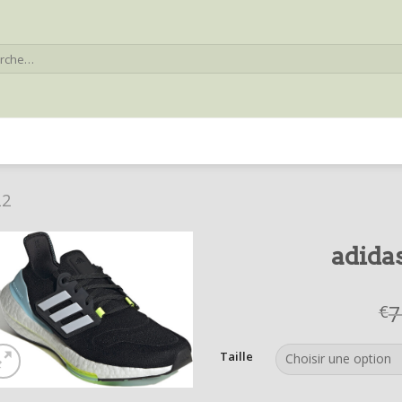
he
22
adida
7
€
Taille