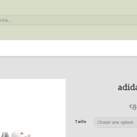
he
adid
8
€
Taille