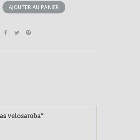
didas velosamba
AJOUTER AU PANIER
idas velosamba”