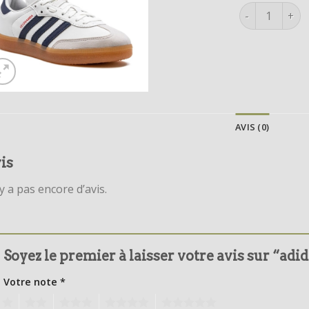
quantité de a
AVIS (0)
is
’y a pas encore d’avis.
Soyez le premier à laisser votre avis sur “ad
Votre note
*
1
2
3
4
5