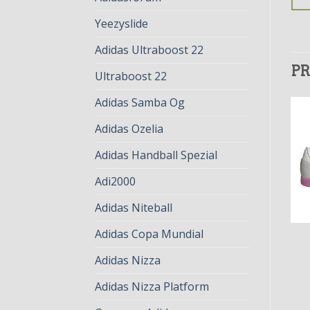
Yeezyslide
Adidas Ultraboost 22
PR
Ultraboost 22
Adidas Samba Og
Adidas Ozelia
Adidas Handball Spezial
Adi2000
Adidas Niteball
Adidas Copa Mundial
ADIDAS VELOSAMBA
ADIDAS VELOSAMBA
adidas velosamba
adidas velosamba
Adidas Nizza
€
75.00
€
58.00
€
82.00
€
63.00
Adidas Nizza Platform