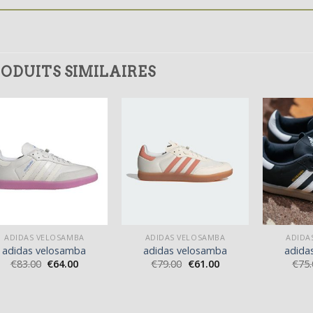
ODUITS SIMILAIRES
ADIDAS VELOSAMBA
ADIDAS VELOSAMBA
ADIDA
adidas velosamba
adidas velosamba
adida
€
83.00
€
64.00
€
79.00
€
61.00
€
75.