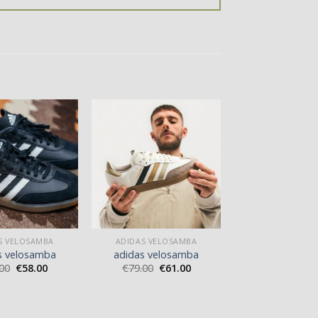
S VELOSAMBA
ADIDAS VELOSAMBA
s velosamba
adidas velosamba
00
€
58.00
€
79.00
€
61.00