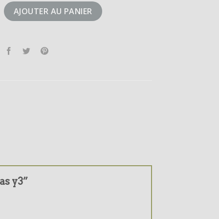
didas y3
AJOUTER AU PANIER
das y3”