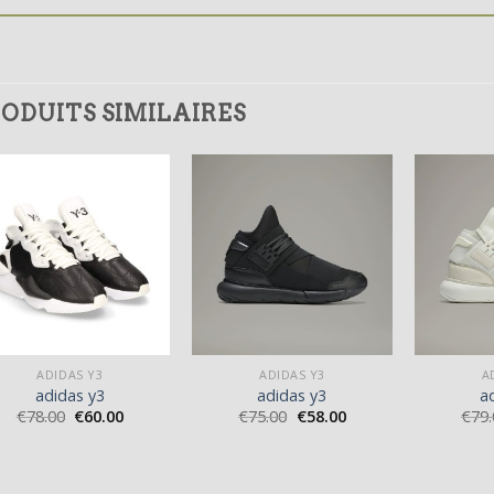
ODUITS SIMILAIRES
ADIDAS Y3
ADIDAS Y3
A
adidas y3
adidas y3
a
€
78.00
€
60.00
€
75.00
€
58.00
€
79.