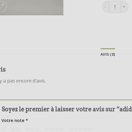
quantité de a
AVIS (0)
is
’y a pas encore d’avis.
Soyez le premier à laisser votre avis sur “adi
Votre note
*
1
2
3
4
5