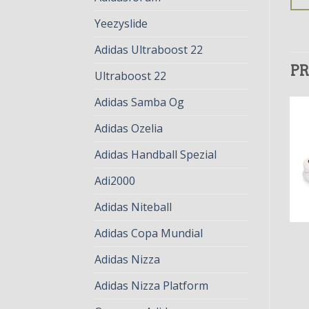
Yeezyslide
Adidas Ultraboost 22
PR
Ultraboost 22
Adidas Samba Og
Adidas Ozelia
Adidas Handball Spezial
Adi2000
Adidas Niteball
Adidas Copa Mundial
ADIDAS Y3
ADIDAS Y3
adidas y3
adidas y3
Adidas Nizza
€
79.00
€
61.00
€
78.00
€
60.00
Adidas Nizza Platform