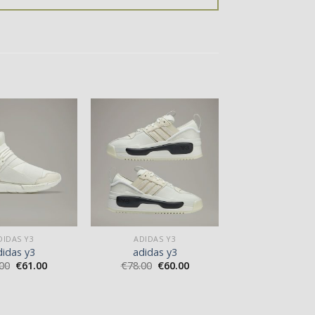
DIDAS Y3
ADIDAS Y3
didas y3
adidas y3
00
€
61.00
€
78.00
€
60.00