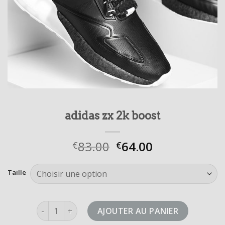
adidas zx 2k boost
83.00
64.00
€
€
Taille
quantité de adidas zx 2k boost
AJOUTER AU PANIER