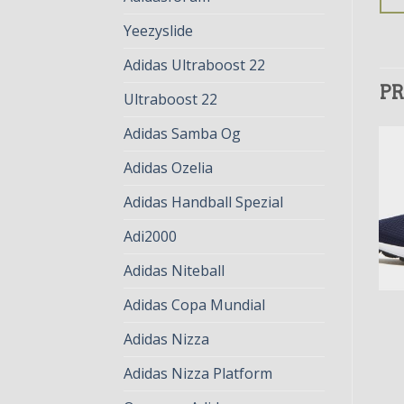
Yeezyslide
Adidas Ultraboost 22
PR
Ultraboost 22
Adidas Samba Og
Adidas Ozelia
Adidas Handball Spezial
Adi2000
Adidas Niteball
Adidas Copa Mundial
ADIDAS ZX FLUX
ADIDAS ZX FLUX
adidas zx flux
adidas zx flux
Adidas Nizza
€
78.00
€
60.00
€
79.00
€
61.00
Adidas Nizza Platform