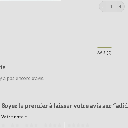
quantité de ad
AVIS (0)
is
’y a pas encore d’avis.
Soyez le premier à laisser votre avis sur “adid
Votre note
*
1
2
3
4
5