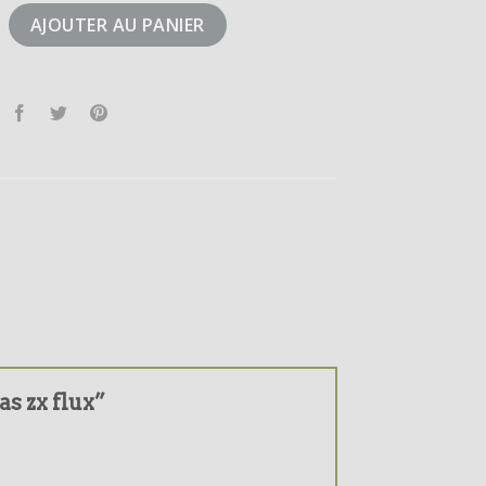
idas zx flux
AJOUTER AU PANIER
as zx flux”