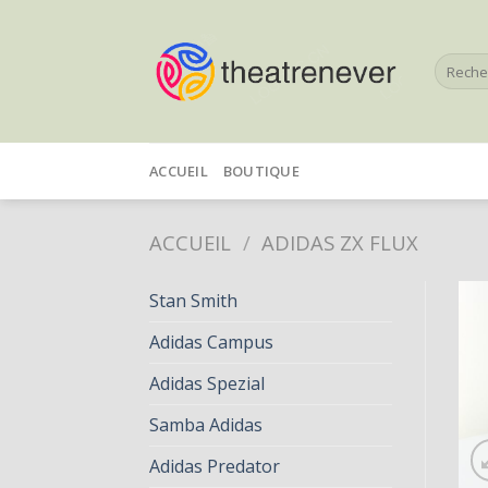
Skip
to
Recherc
content
pour :
ACCUEIL
BOUTIQUE
ACCUEIL
/
ADIDAS ZX FLUX
Stan Smith
Adidas Campus
Adidas Spezial
Samba Adidas
Adidas Predator