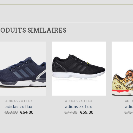
ODUITS SIMILAIRES
ADIDAS ZX FLUX
ADIDAS ZX FLUX
ADID
adidas zx flux
adidas zx flux
adid
€
83.00
€
64.00
€
77.00
€
59.00
€
75.