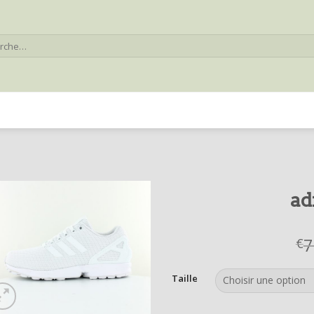
he
ad
7
€
Taille