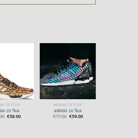
AS ZX FLUX
ADIDAS ZX FLUX
as zx flux
adidas zx flux
00
€
58.00
€
77.00
€
59.00