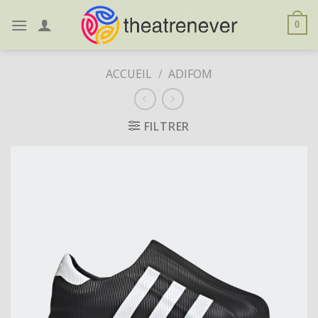
Skip
to
0
content
ACCUEIL
/
ADIFOM
FILTRER