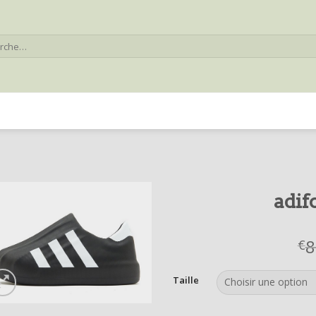
he
adif
8
€
Taille