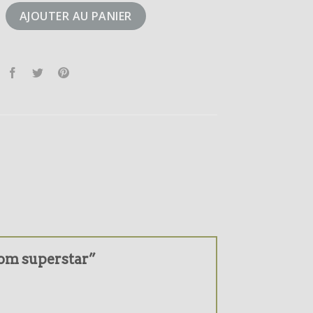
difom superstar
AJOUTER AU PANIER
ifom superstar”