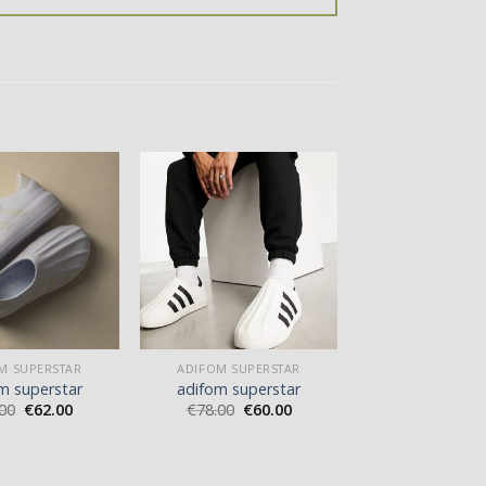
M SUPERSTAR
ADIFOM SUPERSTAR
m superstar
adifom superstar
00
€
62.00
€
78.00
€
60.00