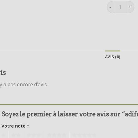
quantité de a
AVIS (0)
is
’y a pas encore d’avis.
Soyez le premier à laisser votre avis sur “ad
Votre note
*
1
2
3
4
5