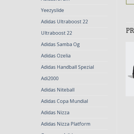
Yeezyslide
Adidas Ultraboost 22
PR
Ultraboost 22
Adidas Samba Og
Adidas Ozelia
Adidas Handball Spezial
Adi2000
Adidas Niteball
Adidas Copa Mundial
ADIFOM SUPERSTAR
ADIFOM SUPERSTAR
adifom superstar
adifom superstar
Adidas Nizza
€
75.00
€
58.00
€
75.00
€
58.00
Adidas Nizza Platform