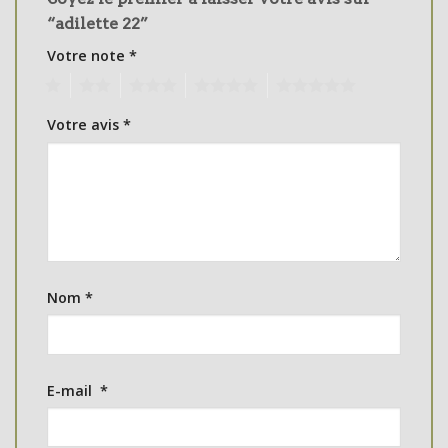
“adilette 22”
Votre note
*
1
2
3
4
5
Votre avis
*
Nom
*
E-mail
*