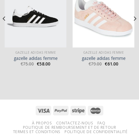
GAZELLE ADIDAS FEMME
GAZELLE ADIDAS FEMME
gazelle adidas femme
gazelle adidas femme
€
75.00
€
58.00
€
79.00
€
61.00
À PROPOS
CONTACTEZ-NOUS
FAQ
POLITIQUE DE REMBOURSEMENT ET DE RETOUR
TERMES ET CONDITIONS
POLITIQUE DE CONFIDENTIALITÉ