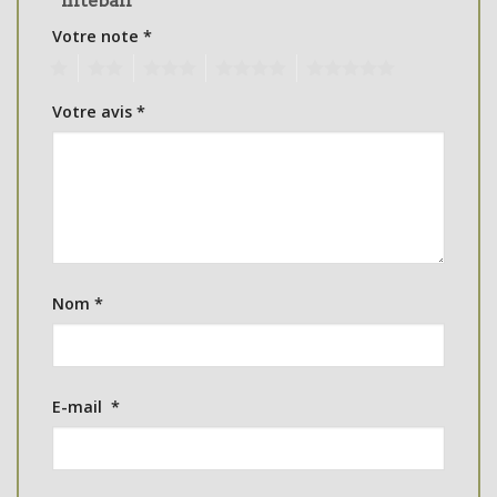
“niteball”
Votre note
*
1
2
3
4
5
Votre avis
*
Nom
*
E-mail
*