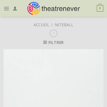
Skip
to
0
content
ACCUEIL
/
NITEBALL
FILTRER