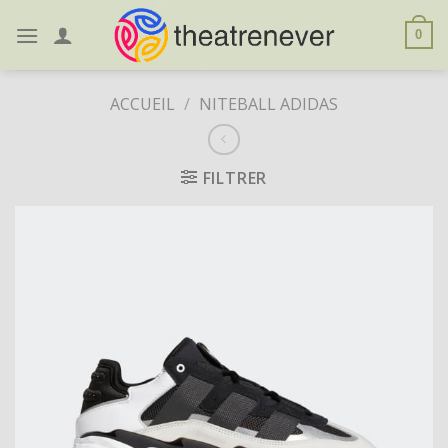
Skip
to
0
content
ACCUEIL
/
NITEBALL ADIDAS
FILTRER