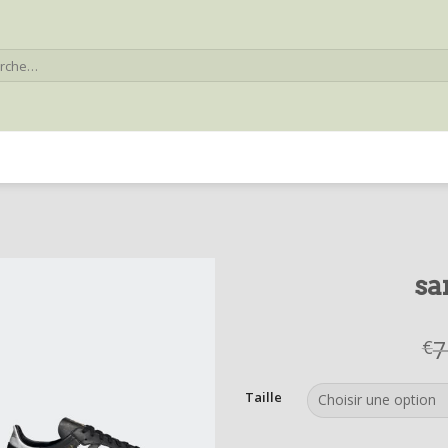
he
sa
7
€
Taille