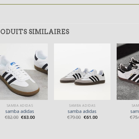
ODUITS SIMILAIRES
SAMBA ADIDAS
SAMBA ADIDAS
SAM
samba adidas
samba adidas
sam
€
82.00
€
63.00
€
79.00
€
61.00
€
75.