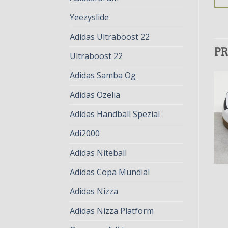
Yeezyslide
Adidas Ultraboost 22
PR
Ultraboost 22
Adidas Samba Og
Adidas Ozelia
Adidas Handball Spezial
Adi2000
Adidas Niteball
Adidas Copa Mundial
SAMBA ADIDAS
SAMBA ADIDAS
samba adidas
samba adidas
Adidas Nizza
€
83.00
€
64.00
€
78.00
€
60.00
Adidas Nizza Platform