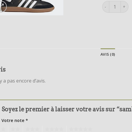
quantité de s
AVIS (0)
is
’y a pas encore d’avis.
Soyez le premier à laisser votre avis sur “sa
Votre note
*
1
2
3
4
5