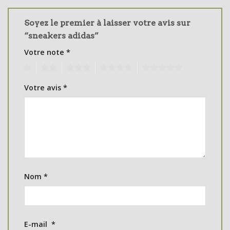
Soyez le premier à laisser votre avis sur
“sneakers adidas”
Votre note
*
1
2
3
4
5
Votre avis
*
Nom
*
E-mail
*