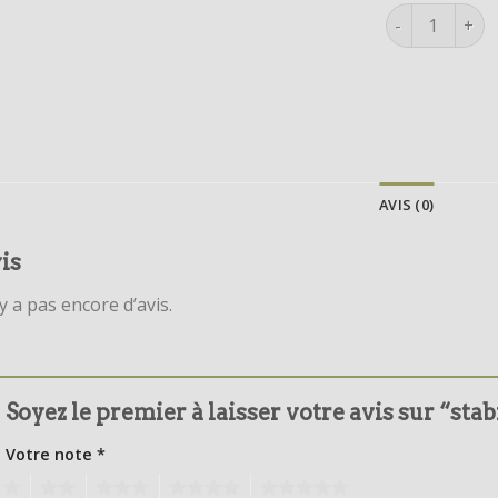
quantité de st
AVIS (0)
is
’y a pas encore d’avis.
Soyez le premier à laisser votre avis sur “sta
Votre note
*
1
2
3
4
5