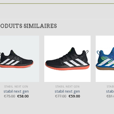
ODUITS SIMILAIRES
STABIL NEXT GEN
STABIL NEXT GEN
STAB
stabil next gen
stabil next gen
stab
€
75.00
€
58.00
€
77.00
€
59.00
€
81.