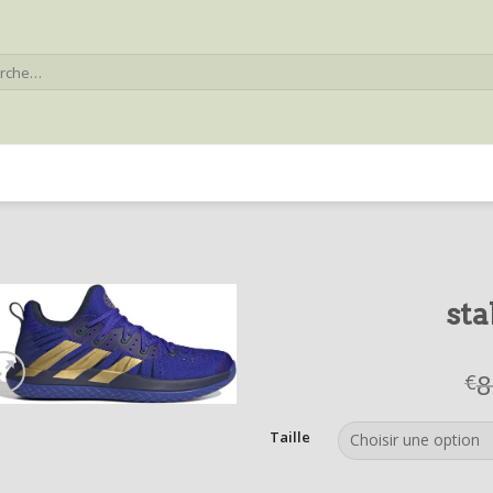
he
sta
8
€
Taille