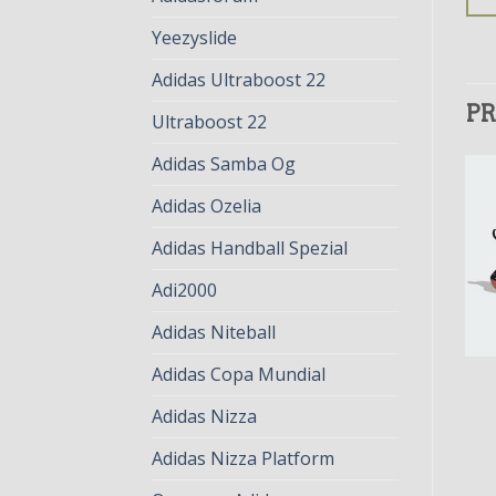
Yeezyslide
Adidas Ultraboost 22
PR
Ultraboost 22
Adidas Samba Og
Adidas Ozelia
Adidas Handball Spezial
Adi2000
Adidas Niteball
Adidas Copa Mundial
STABIL NEXT GEN
STABIL NEXT GEN
stabil next gen
stabil next gen
Adidas Nizza
€
75.00
€
58.00
€
78.00
€
60.00
Adidas Nizza Platform