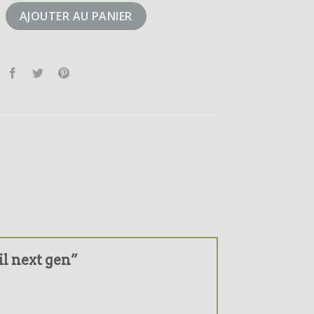
abil next gen
AJOUTER AU PANIER
bil next gen”