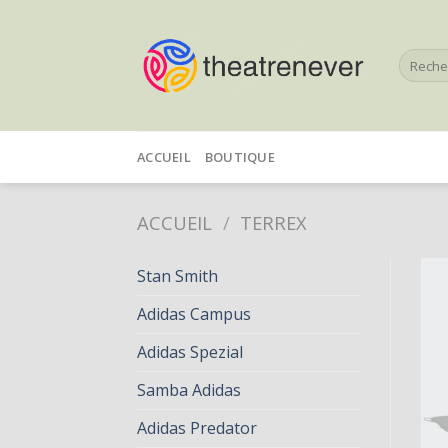
Skip
to
Recherc
content
pour :
ACCUEIL
BOUTIQUE
ACCUEIL
/
TERREX
Stan Smith
Adidas Campus
Adidas Spezial
Samba Adidas
Adidas Predator