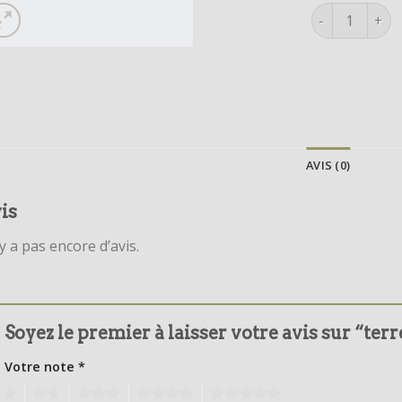
quantité de t
AVIS (0)
is
’y a pas encore d’avis.
Soyez le premier à laisser votre avis sur “ter
Votre note
*
1
2
3
4
5