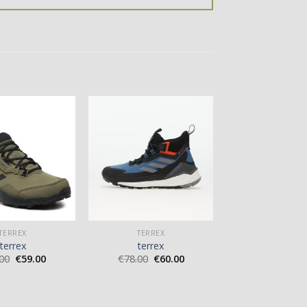
TERREX
TERREX
terrex
terrex
00
€
59.00
€
78.00
€
60.00