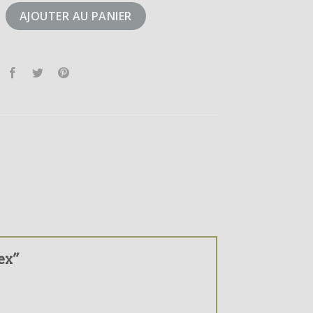
errex
AJOUTER AU PANIER
rex”