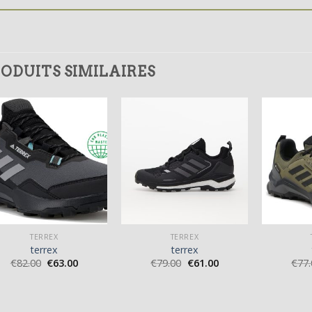
ODUITS SIMILAIRES
TERREX
TERREX
terrex
terrex
€
82.00
€
63.00
€
79.00
€
61.00
€
77.