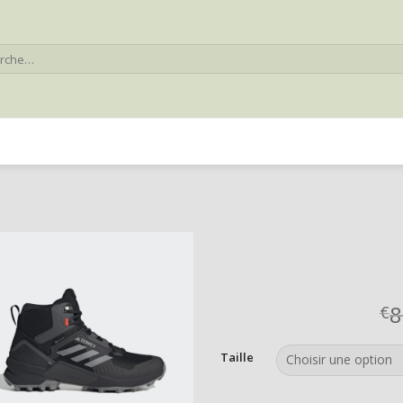
he
8
€
Taille