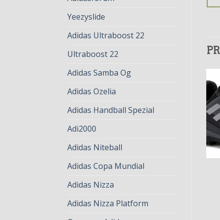
Yeezyslide
Adidas Ultraboost 22
PR
Ultraboost 22
Adidas Samba Og
Adidas Ozelia
Adidas Handball Spezial
Adi2000
Adidas Niteball
Adidas Copa Mundial
TERREX
TERREX
terrex
terrex
Adidas Nizza
€
79.00
€
61.00
€
82.00
€
63.00
Adidas Nizza Platform