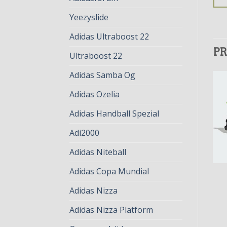
Yeezyslide
Adidas Ultraboost 22
PR
Ultraboost 22
Adidas Samba Og
Adidas Ozelia
Adidas Handball Spezial
Adi2000
Adidas Niteball
Adidas Copa Mundial
TERREX ADIDAS
TERREX ADIDAS
terrex adidas
terrex adidas
Adidas Nizza
€
83.00
€
64.00
€
83.00
€
64.00
Adidas Nizza Platform