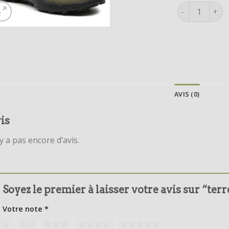
quantité de t
AVIS (0)
is
’y a pas encore d’avis.
Soyez le premier à laisser votre avis sur “ter
Votre note
*
1
2
3
4
5