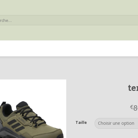
he
te
8
€
Taille