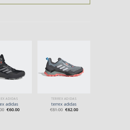
REX ADIDAS
TERREX ADIDAS
rex adidas
terrex adidas
00
€
60.00
€
81.00
€
62.00