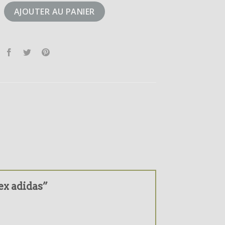
errex adidas
AJOUTER AU PANIER
rex adidas”