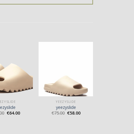
EZYSLIDE
YEEZYSLIDE
ezyslide
yeezyslide
00
€
64.00
€
75.00
€
58.00