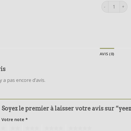
quantité de y
AVIS (0)
is
’y a pas encore d’avis.
Soyez le premier à laisser votre avis sur “yee
Votre note
*
1
2
3
4
5