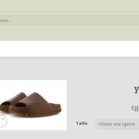
he
y
8
€
Taille