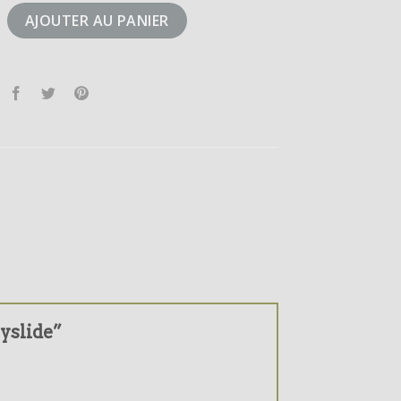
eezyslide
AJOUTER AU PANIER
zyslide”