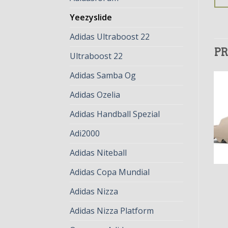
Yeezyslide
Adidas Ultraboost 22
PR
Ultraboost 22
Adidas Samba Og
Adidas Ozelia
Adidas Handball Spezial
Adi2000
Adidas Niteball
Adidas Copa Mundial
YEEZYSLIDE
YEEZYSLIDE
yeezyslide
yeezyslide
Adidas Nizza
€
75.00
€
58.00
€
82.00
€
63.00
Adidas Nizza Platform