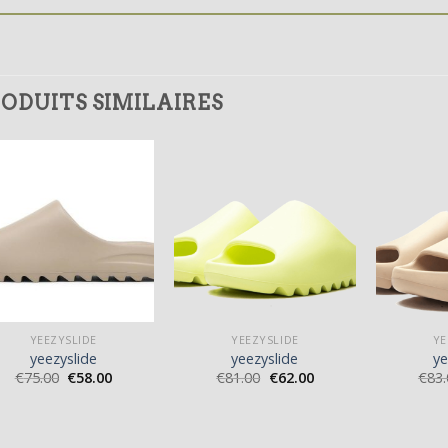
ODUITS SIMILAIRES
YEEZYSLIDE
YEEZYSLIDE
YE
yeezyslide
yeezyslide
ye
€
75.00
€
58.00
€
81.00
€
62.00
€
83.