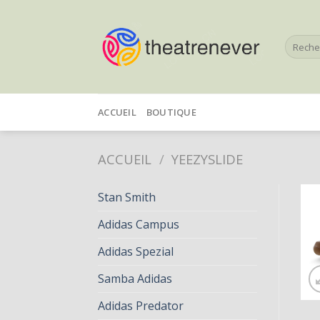
Skip
to
Recherc
content
pour :
ACCUEIL
BOUTIQUE
ACCUEIL
/
YEEZYSLIDE
Stan Smith
Adidas Campus
Adidas Spezial
Samba Adidas
Adidas Predator