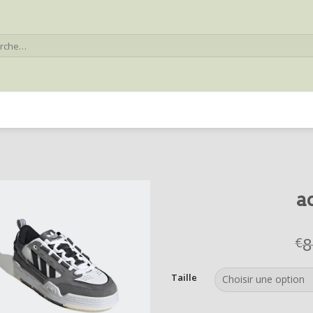
he
a
8
€
Taille