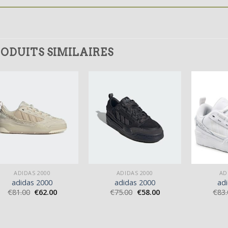
ODUITS SIMILAIRES
ADIDAS 2000
ADIDAS 2000
AD
adidas 2000
adidas 2000
ad
€
81.00
€
62.00
€
75.00
€
58.00
€
83.