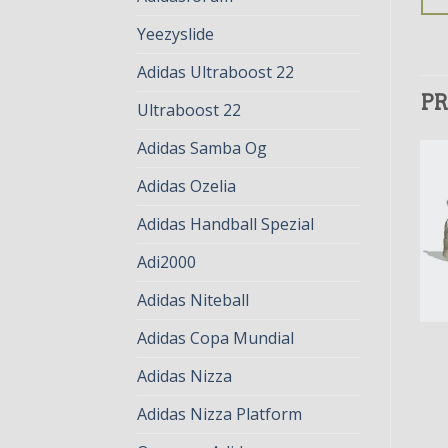
Yeezyslide
Adidas Ultraboost 22
PR
Ultraboost 22
Adidas Samba Og
Adidas Ozelia
Adidas Handball Spezial
Adi2000
Adidas Niteball
Adidas Copa Mundial
ADIDAS 2000
ADIDAS 2000
adidas 2000
adidas 2000
Adidas Nizza
€
78.00
€
60.00
€
82.00
€
63.00
Adidas Nizza Platform