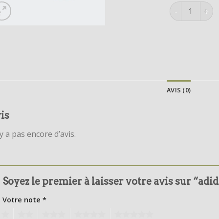
quantité de a
AVIS (0)
is
’y a pas encore d’avis.
Soyez le premier à laisser votre avis sur “ad
Votre note
*
1
2
3
4
5