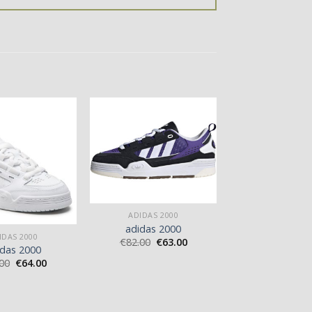
ADIDAS 2000
adidas 2000
IDAS 2000
€
82.00
€
63.00
idas 2000
00
€
64.00