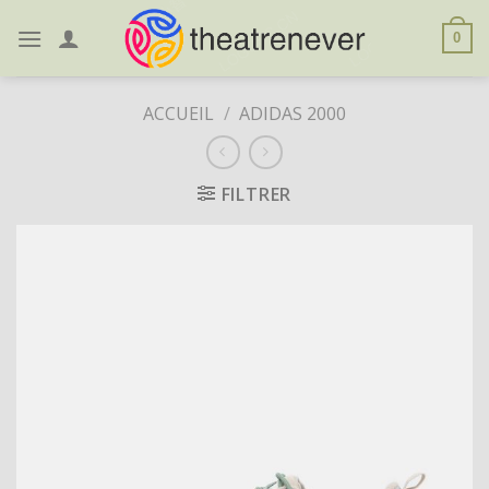
Skip
to
0
content
ACCUEIL
/
ADIDAS 2000
FILTRER