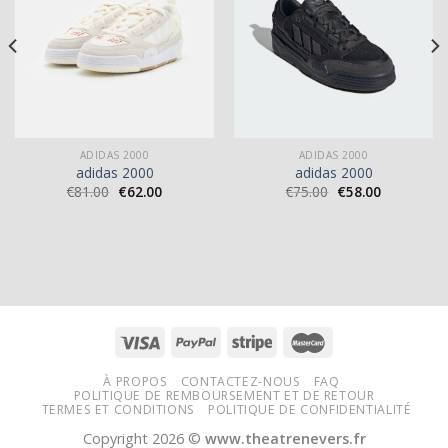
ADIDAS 2000
ADIDAS 2000
adidas 2000
adidas 2000
€
81.00
€
62.00
€
75.00
€
58.00
À PROPOS
CONTACTEZ-NOUS
FAQ
POLITIQUE DE REMBOURSEMENT ET DE RETOUR
TERMES ET CONDITIONS
POLITIQUE DE CONFIDENTIALITÉ
Copyright 2026 ©
www.theatrenevers.fr