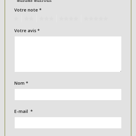
“adidas adifom”
Votre note
*
1
2
3
4
5
Votre avis
*
Nom
*
E-mail
*