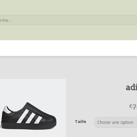
he
ad
7
€
Taille