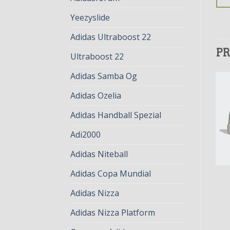
Yeezyslide
Adidas Ultraboost 22
PR
Ultraboost 22
Adidas Samba Og
Adidas Ozelia
Adidas Handball Spezial
Adi2000
Adidas Niteball
Adidas Copa Mundial
ADIDAS ADIFOM
ADIDAS ADIFOM
adidas adifom
adidas adifom
Adidas Nizza
€
78.00
€
60.00
€
75.00
€
58.00
Adidas Nizza Platform