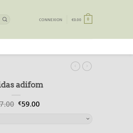
CONNEXION
€
0.00
0
idas adifom
7.00
59.00
€