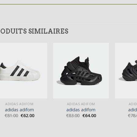
ODUITS SIMILAIRES
ADIDAS ADIFOM
ADIDAS ADIFOM
ADI
adidas adifom
adidas adifom
adi
€
81.00
€
62.00
€
83.00
€
64.00
€
78.