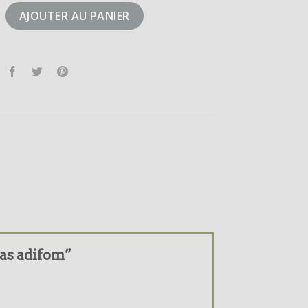
didas adifom
AJOUTER AU PANIER
idas adifom”