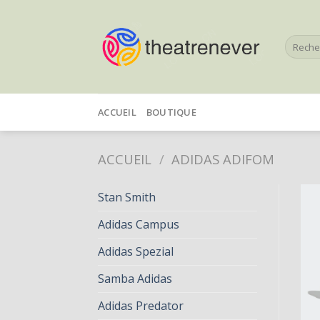
Skip
to
Recherc
content
pour :
ACCUEIL
BOUTIQUE
ACCUEIL
/
ADIDAS ADIFOM
Stan Smith
Adidas Campus
Adidas Spezial
Samba Adidas
Adidas Predator