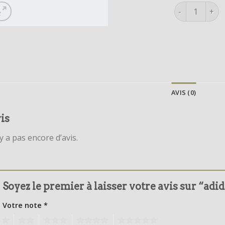
quantité de a
AVIS (0)
is
’y a pas encore d’avis.
Soyez le premier à laisser votre avis sur “ad
Votre note
*
1
2
3
4
5