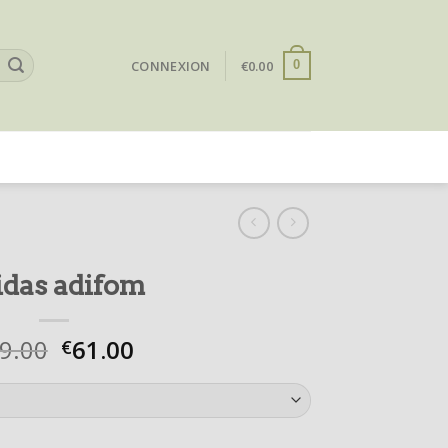
CONNEXION
€
0.00
0
idas adifom
9.00
61.00
€