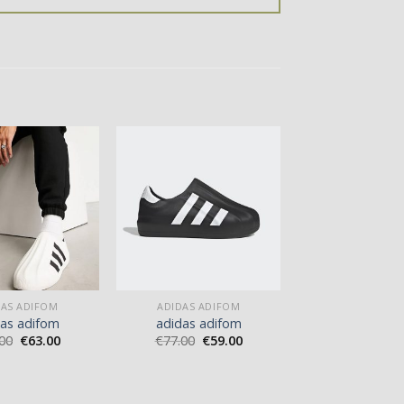
DAS ADIFOM
ADIDAS ADIFOM
das adifom
adidas adifom
00
€
63.00
€
77.00
€
59.00