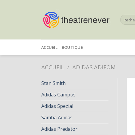
Skip
to
Recherc
content
pour :
ACCUEIL
BOUTIQUE
ACCUEIL
/
ADIDAS ADIFOM
Stan Smith
Adidas Campus
Adidas Spezial
Samba Adidas
Adidas Predator