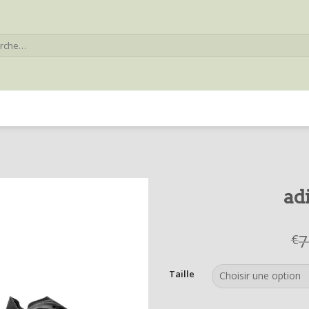
he
ad
7
€
Taille