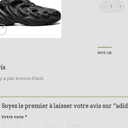
quantité de a
AVIS (0)
is
’y a pas encore d’avis.
Soyez le premier à laisser votre avis sur “ad
Votre note
*
1
2
3
4
5