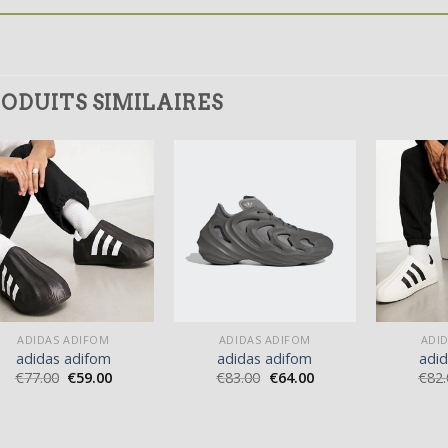
ODUITS SIMILAIRES
ADIDAS ADIFOM
ADIDAS ADIFOM
ADI
adidas adifom
adidas adifom
adi
€
77.00
€
59.00
€
83.00
€
64.00
€
82.