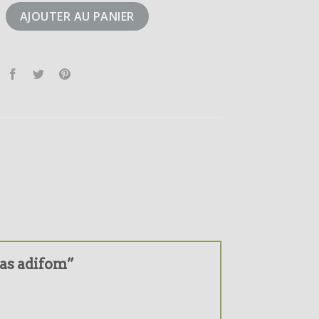
didas adifom
AJOUTER AU PANIER
idas adifom”