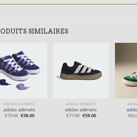
ODUITS SIMILAIRES
ADIDAS ADIMATIC
ADIDAS ADIMATIC
ADID
adidas adimatic
adidas adimatic
adid
€
75.00
€
58.00
€
77.00
€
59.00
€
82.