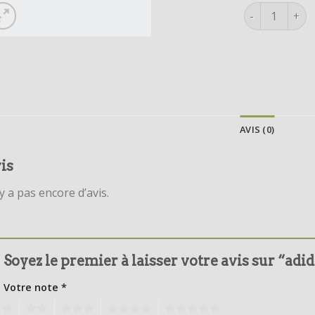
quantité de a
AVIS (0)
is
’y a pas encore d’avis.
Soyez le premier à laisser votre avis sur “adi
Votre note
*
1
2
3
4
5