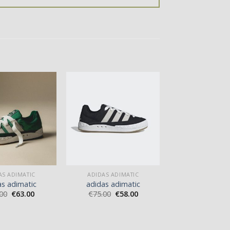
AS ADIMATIC
ADIDAS ADIMATIC
as adimatic
adidas adimatic
00
€
63.00
€
75.00
€
58.00