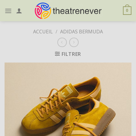
Skip
to
0
content
ACCUEIL
/
ADIDAS BERMUDA
FILTRER