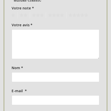
“adidas classic”
Votre note
*
1
2
3
4
5
Votre avis
*
Nom
*
E-mail
*