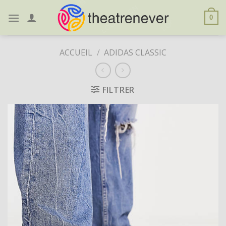
Skip
to
0
content
ACCUEIL
/
ADIDAS CLASSIC
FILTRER