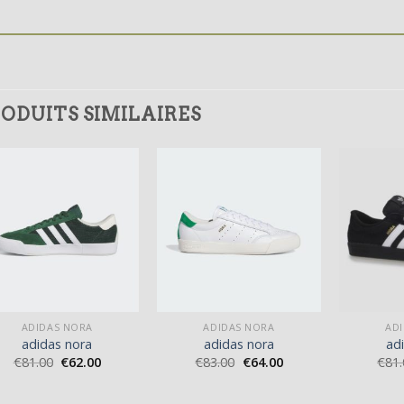
ODUITS SIMILAIRES
ADIDAS NORA
ADIDAS NORA
AD
adidas nora
adidas nora
ad
€
81.00
€
62.00
€
83.00
€
64.00
€
81.