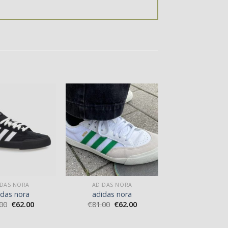
IDAS NORA
ADIDAS NORA
idas nora
adidas nora
00
€
62.00
€
81.00
€
62.00