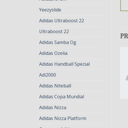
Yeezyslide
Adidas Ultraboost 22
Ultraboost 22
PR
Adidas Samba Og
Adidas Ozelia
Adidas Handball Spezial
Adi2000
Adidas Niteball
Adidas Copa Mundial
ADIDAS NORA
ADIDAS NORA
Adidas Nizza
adidas nora
adidas nora
€
79.00
€
61.00
€
81.00
€
62.00
Adidas Nizza Platform