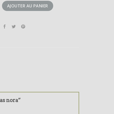
didas nora
AJOUTER AU PANIER
das nora”