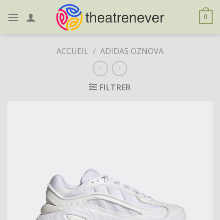
Skip
to
0
content
ACCUEIL
/
ADIDAS OZNOVA
FILTRER