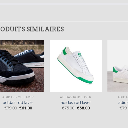
ODUITS SIMILAIRES
ADIDAS ROD LAVER
ADIDAS ROD LAVER
ADIDA
adidas rod laver
adidas rod laver
adida
€
79.00
€
61.00
€
75.00
€
58.00
€
79.