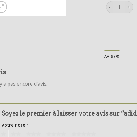
quantité de ad
AVIS (0)
is
’y a pas encore d’avis.
Soyez le premier à laisser votre avis sur “adi
Votre note
*
1
2
3
4
5