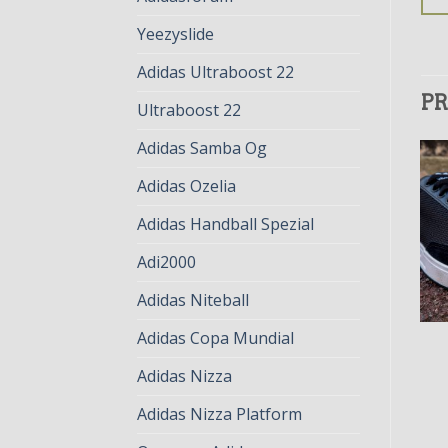
Yeezyslide
Adidas Ultraboost 22
PR
Ultraboost 22
Adidas Samba Og
Adidas Ozelia
Adidas Handball Spezial
Adi2000
Adidas Niteball
Adidas Copa Mundial
ADIDAS ROD LAVER
ADIDAS ROD LAVER
adidas rod laver
adidas rod laver
Adidas Nizza
€
75.00
€
58.00
€
75.00
€
58.00
Adidas Nizza Platform