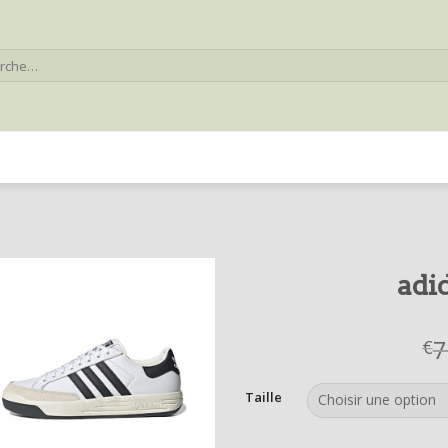
he
adi
7
€
Taille