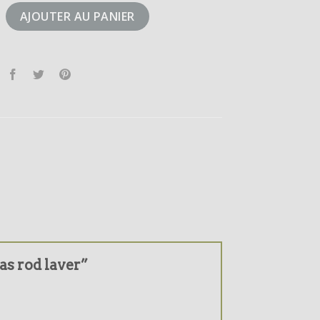
idas rod laver
AJOUTER AU PANIER
das rod laver”