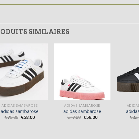
ODUITS SIMILAIRES
ADIDAS SAMBAROSE
ADIDAS SAMBAROSE
ADIDA
adidas sambarose
adidas sambarose
adida
€
75.00
€
58.00
€
77.00
€
59.00
€
82.