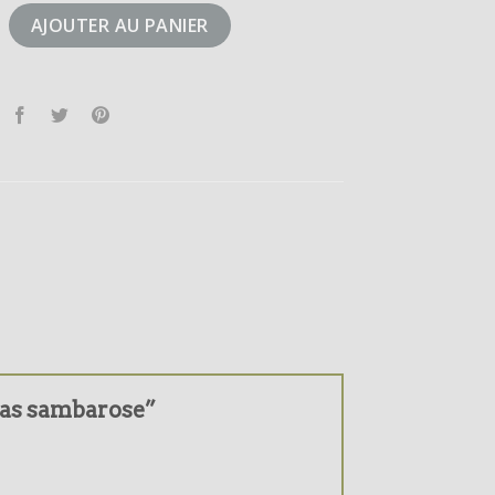
didas sambarose
AJOUTER AU PANIER
idas sambarose”