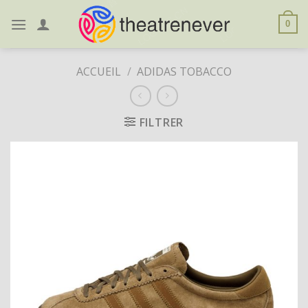
Skip
to
0
content
ACCUEIL
/
ADIDAS TOBACCO
FILTRER