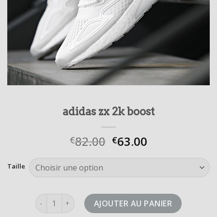
adidas zx 2k boost
82.00
63.00
€
€
Taille
quantité de adidas zx 2k boost
AJOUTER AU PANIER