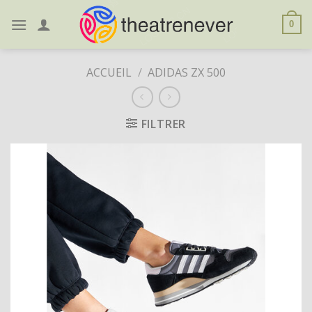
Skip
to
0
content
ACCUEIL
/
ADIDAS ZX 500
FILTRER