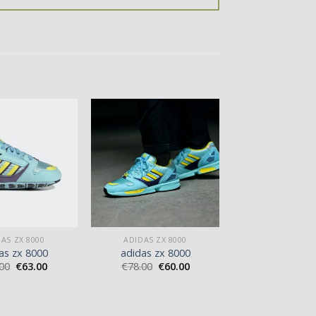
AS ZX 8000
ADIDAS ZX 8000
as zx 8000
adidas zx 8000
00
€
63.00
€
78.00
€
60.00