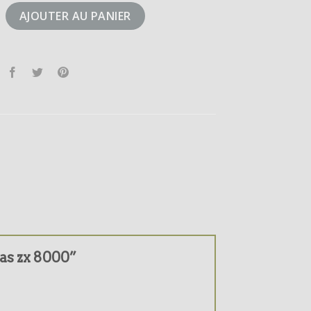
didas zx 8000
AJOUTER AU PANIER
das zx 8000”