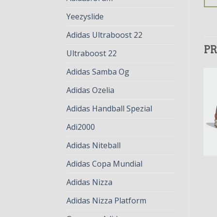
Yeezyslide
Adidas Ultraboost 22
PR
Ultraboost 22
Adidas Samba Og
Adidas Ozelia
Adidas Handball Spezial
Adi2000
Adidas Niteball
Adidas Copa Mundial
ADIDAS ZX 8000
ADIDAS ZX 8000
adidas zx 8000
adidas zx 8000
Adidas Nizza
€
75.00
€
58.00
€
83.00
€
64.00
Adidas Nizza Platform