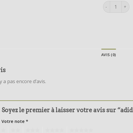
quantité de a
AVIS (0)
is
’y a pas encore d’avis.
Soyez le premier à laisser votre avis sur “adi
Votre note
*
1
2
3
4
5