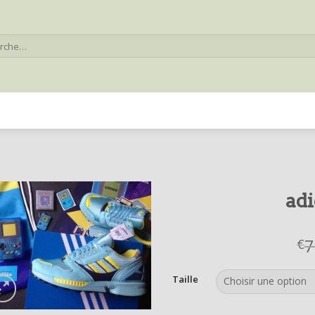
he
adi
7
€
Taille