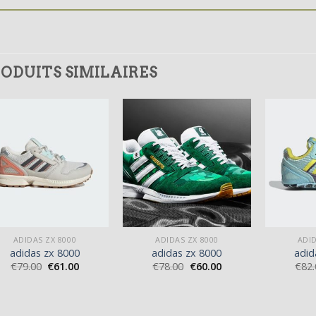
ODUITS SIMILAIRES
ADIDAS ZX 8000
ADIDAS ZX 8000
ADID
adidas zx 8000
adidas zx 8000
adid
€
79.00
€
61.00
€
78.00
€
60.00
€
82.