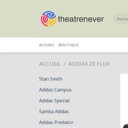
Skip
to
Recherc
content
pour :
ACCUEIL
BOUTIQUE
ACCUEIL
/
ADIDAS ZX FLUX
Stan Smith
Adidas Campus
Adidas Spezial
Samba Adidas
Adidas Predator