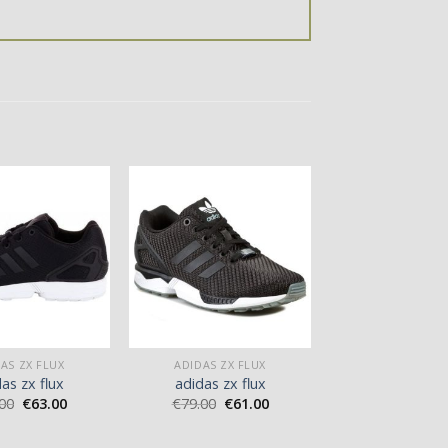
AS ZX FLUX
ADIDAS ZX FLUX
as zx flux
adidas zx flux
00
€
63.00
€
79.00
€
61.00