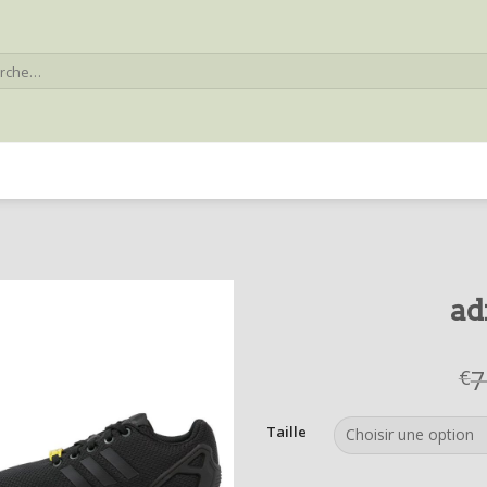
he
ad
7
€
Taille