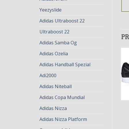
Yeezyslide
Adidas Ultraboost 22
Ultraboost 22
PR
Adidas Samba Og
Adidas Ozelia
Adidas Handball Spezial
Adi2000
Adidas Niteball
Adidas Copa Mundial
ADIDAS ZX FLUX
ADIDAS ZX FLUX
Adidas Nizza
adidas zx flux
adidas zx flux
€
81.00
€
62.00
€
79.00
€
61.00
Adidas Nizza Platform