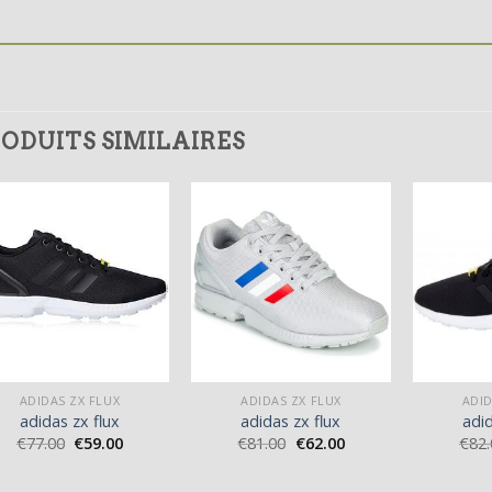
ODUITS SIMILAIRES
ADIDAS ZX FLUX
ADIDAS ZX FLUX
ADID
adidas zx flux
adidas zx flux
adid
€
77.00
€
59.00
€
81.00
€
62.00
€
82.