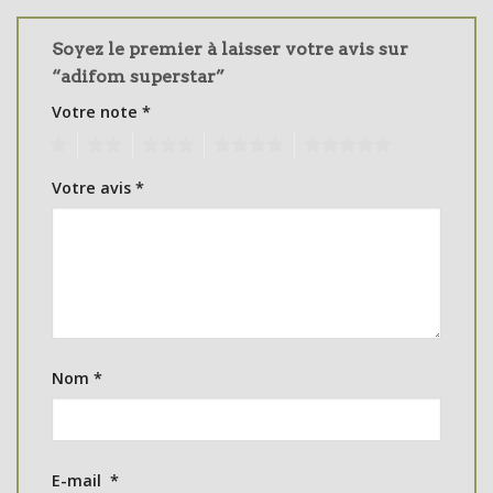
Soyez le premier à laisser votre avis sur
“adifom superstar”
Votre note
*
1
2
3
4
5
Votre avis
*
Nom
*
E-mail
*