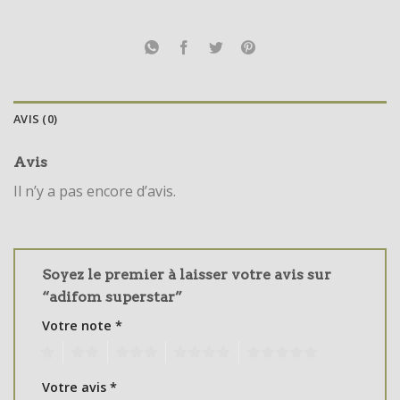
AVIS (0)
Avis
Il n’y a pas encore d’avis.
Soyez le premier à laisser votre avis sur
“adifom superstar”
Votre note
*
1
2
3
4
5
Votre avis
*