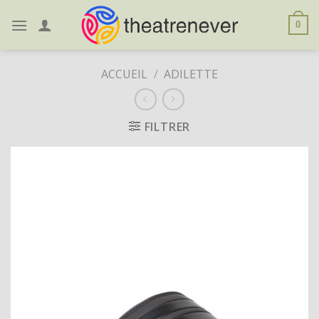
Skip
to
0
content
ACCUEIL
/
ADILETTE
FILTRER