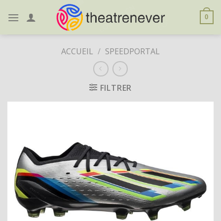
Skip
to
0
content
ACCUEIL
/
SPEEDPORTAL
FILTRER