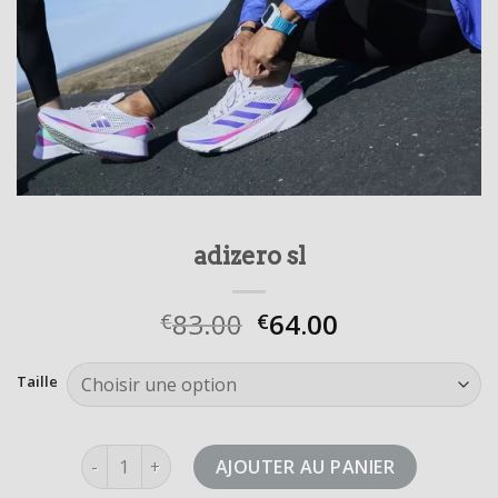
adizero sl
83.00
64.00
€
€
Taille
quantité de adizero sl
AJOUTER AU PANIER