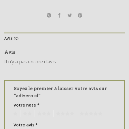
AVIS (0)
Avis
Il n’y a pas encore d’avis.
Soyez le premier à laisser votre avis sur
“adizero sl”
Votre note
*
1
2
3
4
5
Votre avis
*