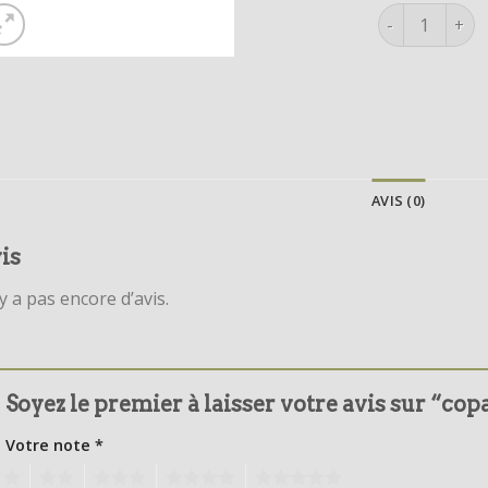
quantité de c
AVIS (0)
is
’y a pas encore d’avis.
Soyez le premier à laisser votre avis sur “co
Votre note
*
1
2
3
4
5