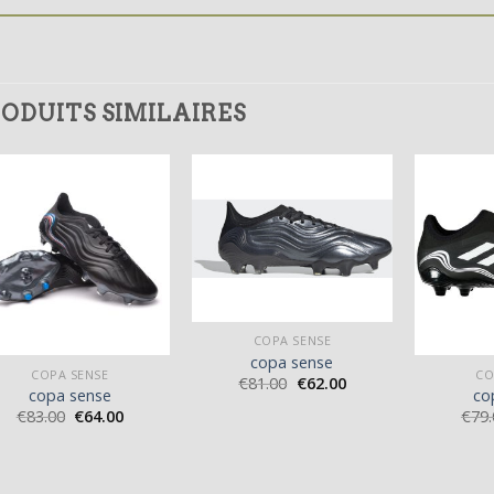
ODUITS SIMILAIRES
COPA SENSE
copa sense
COPA SENSE
CO
€
81.00
€
62.00
copa sense
co
€
83.00
€
64.00
€
79.