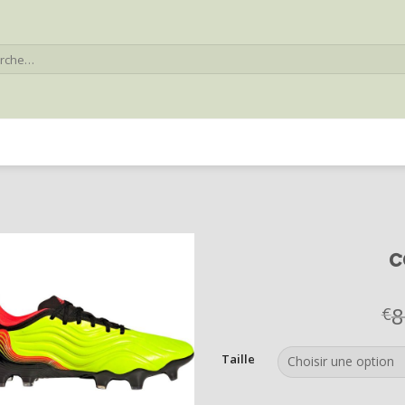
he
c
8
€
Taille