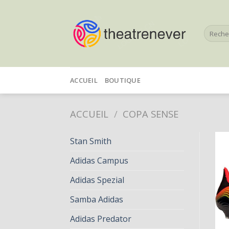
Skip
to
Recherc
content
pour :
ACCUEIL
BOUTIQUE
ACCUEIL
/
COPA SENSE
Stan Smith
Adidas Campus
Adidas Spezial
Samba Adidas
Adidas Predator