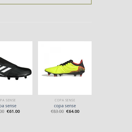
PA SENSE
COPA SENSE
pa sense
copa sense
00
€
61.00
€
83.00
€
64.00