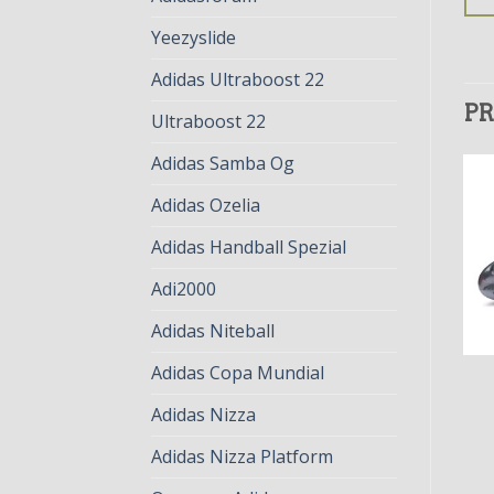
Yeezyslide
Adidas Ultraboost 22
PR
Ultraboost 22
Adidas Samba Og
Adidas Ozelia
Adidas Handball Spezial
Adi2000
Adidas Niteball
Adidas Copa Mundial
COPA SENSE
COPA SENSE
copa sense
copa sense
Adidas Nizza
€
82.00
€
63.00
€
78.00
€
60.00
Adidas Nizza Platform