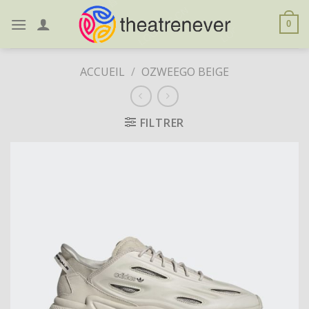
Skip
to
0
content
ACCUEIL
/
OZWEEGO BEIGE
FILTRER